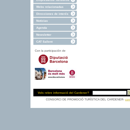
Webs relacionadas
Direcciones de interés
Noticias
Agenda
Newsletter
CAT Sallent
Con la participación de
Vols rebre informació del Cardener?
CONSORCI DE PROMOCIÓ TURÍSTICA DEL CARDENER-
con