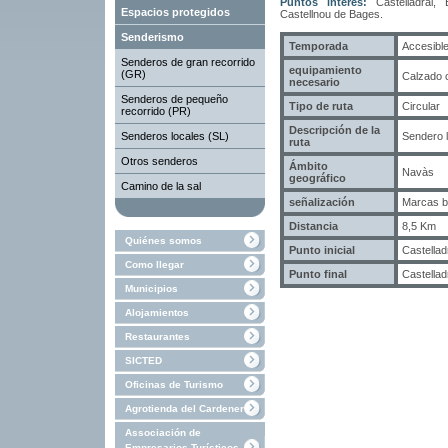
Puntos interés:
Castelladral,
Espacios protegidos
Castellnou de Bages.
Senderismo
Temporada
Accesible
Senderos de gran recorrido
equipamiento
(GR)
Calzado 
necesario
Senderos de pequeño
Tipo de ruta
Circular
recorrido (PR)
Descripción de la
Senderos locales (SL)
Sendero l
ruta
Otros senderos
Ámbito
Navàs
geográfico
Camino de la sal
señalización
Marcas b
Distancia
8,5 Km
Quiénes somos
Punto inicial
Castellad
Como llegar
Punto final
Castellad
Municipios
Alojamientos
Restaurantes
SICTED
Oficinas de Turismo
Agrotienda del Cardener
Associación de
Empresarios Turísticos