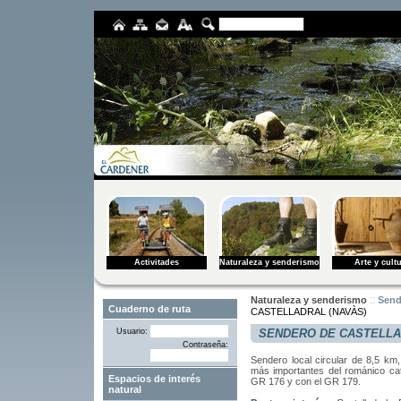
Activitades
Naturaleza y senderismo
Arte y cult
::
Naturaleza y senderismo
Send
CASTELLADRAL (NAVÀS)
SENDERO DE CASTELLA
Usuario:
Contraseña:
Sendero
local
circular
de 8,5
km
,
más
importantes
del románico
ca
Espacios de interés
GR
176 y
con el GR
179.
natural