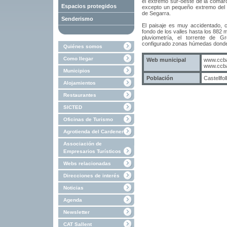
el extremo sur
-
oeste de la comar
Espacios protegidos
excepto
un pequeño
extremo
del
de Segarra
.
Senderismo
El paisaje
es
muy
accidentado
,
fondo
de los valles
hasta los
882
pluviometría
,
el torrente de
Gr
configurado
zonas
húmedas
donde
Quiénes somos
Como llegar
Web municipal
www.ccbag
www.ccbag
Municipios
Población
Castellfol
Alojamientos
Restaurantes
SICTED
Oficinas de Turismo
Agrotienda del Cardener
Associación de
Empresarios Turísticos
Webs relacionadas
Direcciones de interés
Noticias
Agenda
Newsletter
CAT Sallent