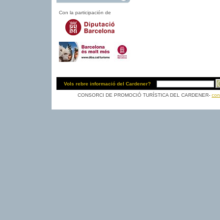
Con la participación de
Vols rebre informació del Cardener?
CONSORCI DE PROMOCIÓ TURÍSTICA DEL CARDENER-
con