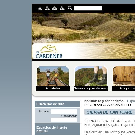
Activitades
Naturaleza y senderismo
Arte y cult
::
Naturaleza y senderismo
Espa
DE GREVALOSA Y CANYELLES
SIERRA DE CAN TORRE,
Usuario:
Contraseña:
SIERRA DE
CAL
TORRE
,
valle 
Boix
,
Aguilar de Segarra
,
Rajadell
)
Espacios de interés
natural
La sierra
de Can
Torre y
los valle