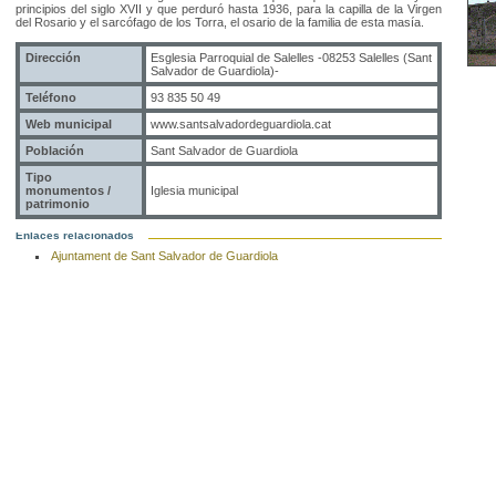
principios del
siglo
XVII y
que perduró
hasta 1936
,
para la
capilla de
la Virgen
del Rosario
y
el sarcófago
de los
Torra
,
el
osario
de la familia
de
esta masía
.
Dirección
Esglesia Parroquial de Salelles -08253 Salelles (Sant
Salvador de Guardiola)-
Teléfono
93 835 50 49
Web municipal
www.santsalvadordeguardiola.cat
Población
Sant Salvador de Guardiola
Tipo
monumentos /
Iglesia municipal
patrimonio
Enlaces relacionados
Ajuntament de Sant Salvador de Guardiola