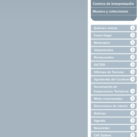
Centros de interpretación
Museos y colecciones
Quiénes somos
Como llegar
Municipios
Alojamientos
Restaurantes
SICTED
Oficinas de Turismo
Agrotienda del Cardener
Associación de
Empresarios Turísticos
Webs relacionadas
Direcciones de interés
Noticias
Agenda
Newsletter
CAT Sallent