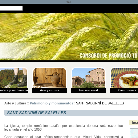
%>
raleza y senderismo
Arte y cultura
Turismo rural
Gastronomía
::
::
Arte y cultura
Patrimonio y monumentos
SANT SADURNÍ DE SALELLES
SANT SADURNÍ DE SALELLES
Imá
La iglesia
,
templo
románico
catalán
por excelencia
de una sola
nave
,
fue
levantada
en el año
1053
.
Cabe destacar
el altar
gótico-
renacentista
que
Miquel Vidal
construyó
a