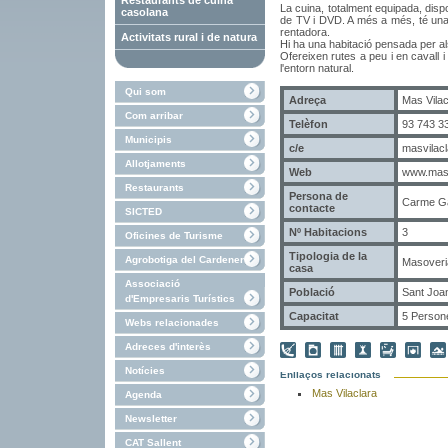
Restaurants de cuina
La cuina, totalment equipada, dispo
casolana
de TV i DVD. A més a més, té una
rentadora.
Activitats rural i de natura
Hi ha una habitació pensada per als
Ofereixen rutes a peu i en cavall i
l'entorn natural.
Qui som
Adreça
Mas Vilac
Com arribar
Telèfon
93 743 33
Municipis
c/e
masvilac
Allotjaments
Web
www.masv
Restaurants
Persona de
Carme Ga
contacte
SICTED
Nº Habitacions
3
Oficines de Turisme
Tipologia de la
Agrobotiga del Cardener
Masoveria
casa
Associació
Població
Sant Joan
d'Empresaris Turístics
Capacitat
5 Person
Webs relacionades
Adreces d'interès
Notícies
Enllaços relacionats
Mas Vilaclara
Agenda
Newsletter
CAT Sallent