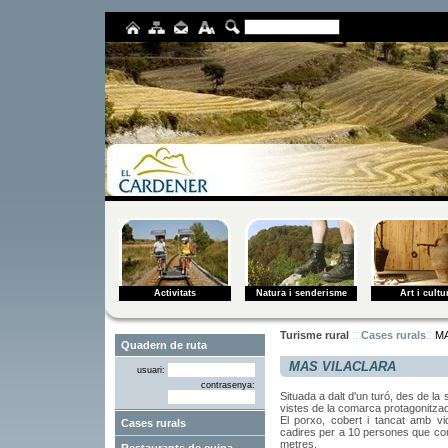
Activitats
Natura i senderisme
Art i cultu
::
::
Turisme rural
Cases rurals
M
MAS VILACLARA
usuari:
contrasenya:
Situada a dalt d'un turó, des de la
vistes de la comarca protagonitza
El porxo, cobert i tancat amb vi
Cases rurals
cadires per a 10 persones que co
metres.