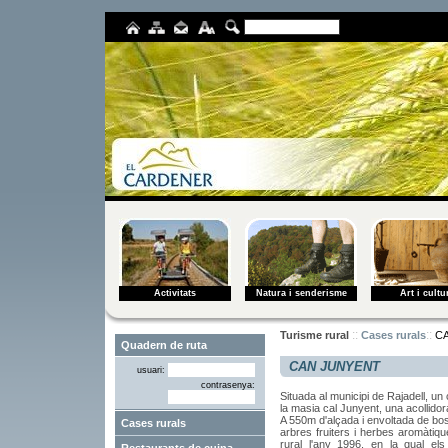
Activitats
Natura i senderisme
Art i cultu
::
::
Turisme rural
Cases rurals
C
CAN JUNYENT
usuari:
contrasenya:
Situada al municipi de Rajadell, un
la masia cal Junyent, una acollidor
A 550m d'alçada i envoltada de bos
Cases rurals
arbres fruiters i herbes aromàti
rural l'any 1996, en la qual el