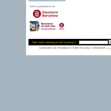
Amb la participació de
Vols rebre informació del Cardener?
CONSORCI DE PROMOCIÓ TURÍSTICA DEL CARDENER-
con