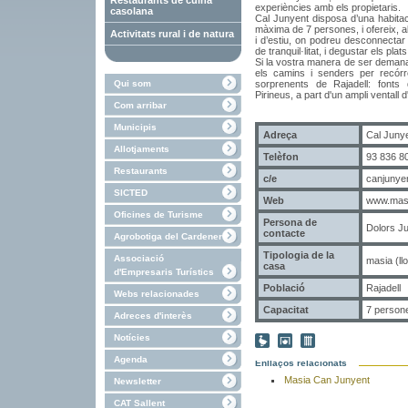
Restaurants de cuina
experiències amb els propietaris.
casolana
Cal Junyent disposa d’una habitaci
màxima de 7 persones, i ofereix, 
Activitats rural i de natura
i d’estiu, on podreu desconnectar 
de tranquil·litat, i degustar els pla
Si la vostra manera de ser demana 
els camins i senders per recór
Qui som
sorprenents de Rajadell: fonts d'
Pirineus, a part d'un ampli ventall d'
Com arribar
Municipis
Adreça
Cal Junye
Allotjaments
Telèfon
93 836 80
Restaurants
c/e
canjunye
SICTED
Web
www.masi
Oficines de Turisme
Persona de
Dolors J
contacte
Agrobotiga del Cardener
Tipologia de la
Associació
masia (ll
casa
d'Empresaris Turístics
Població
Rajadell
Webs relacionades
Capacitat
7 person
Adreces d'interès
Notícies
Agenda
Enllaços relacionats
Masia Can Junyent
Newsletter
CAT Sallent