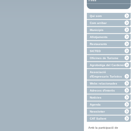
Fires
Qui som
Com arribar
Municipis
Allotjaments
Restaurants
SICTED
Oficines de Turisme
Agrobotiga del Cardener
Associació
d'Empresaris Turístics
Webs relacionades
Adreces d'interès
Notícies
Agenda
Newsletter
CAT Sallent
Amb la participació de