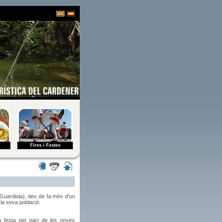
Fires i Festes
Guardiola), des de fa més d'un
la seva població.
 festa per part de les noves