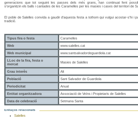
generacions que tot seguint les passes dels més grans, han continuat fent pos
s'organitzin els balls i cantades de les Caramelles per les masies i cases del territori de Sa
El poble de Salelles convida a gaudir d'aquesta festa a tothom qui vulgui acostar-s'hi i pa
tradició.
Tipus fira o festa
Caramelles
Web
www.salelles.cat
Web municipal
www.santsalvadordeguardiola.cat
LLoc de la fira, festa o
Masies de Salelles
mercat
Grau interès
Alt
Població
Sant Salvador de Guardiola
Periodicitat
Anual
Entitat organitzadora
Associació de Veïns i Propietaris de Salelles
Data de celebració
Setmana Santa
Enllaços relacionats
Salelles