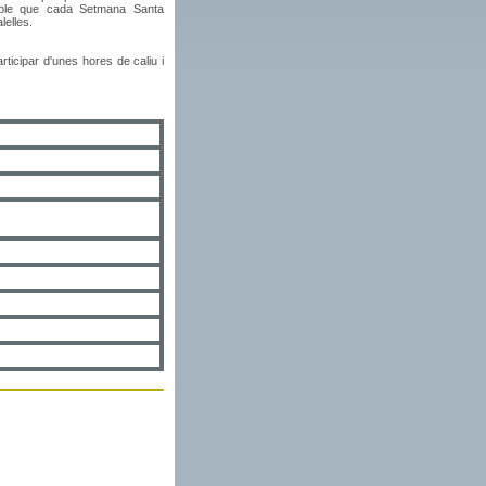
sible que cada Setmana Santa
lelles.
rticipar d'unes hores de caliu i