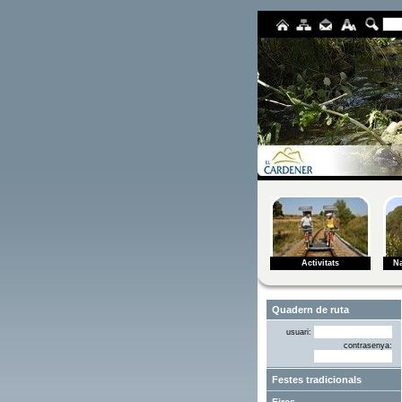
Activitats
Na
usuari:
contrasenya:
Festes tradicionals