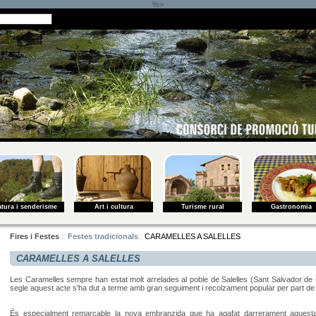
%>
tura i senderisme
Art i cultura
Turisme rural
Gastronomia
::
::
Fires i Festes
Festes tradicionals
CARAMELLES A SALELLES
CARAMELLES A SALELLES
Les Caramelles sempre han estat molt arrelades al poble de Salelles (Sant Salvador de 
segle aquest acte s'ha dut a terme amb gran seguiment i recolzament popular per part de 
És especialment remarcable la nova embranzida que ha agafat darrerament aquesta